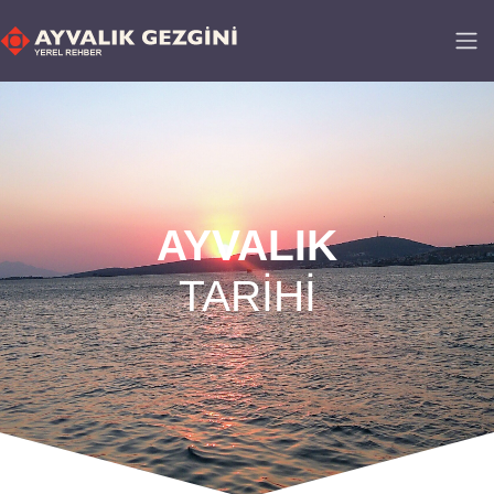
AYVALIK​
TARİHİ