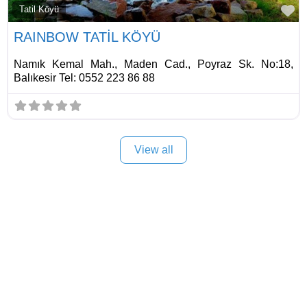
Fa
Tatil Köyü
RAINBOW TATİL KÖYÜ
Namık Kemal Mah., Maden Cad., Poyraz Sk. No:18,
Balıkesir Tel: 0552 223 86 88
View all