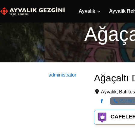
Ayvalık
Ayvalik Re
Ağaça
administrator
Ağaçaltı
Ayvalık
,
Balıkes
0531891
CAFELE