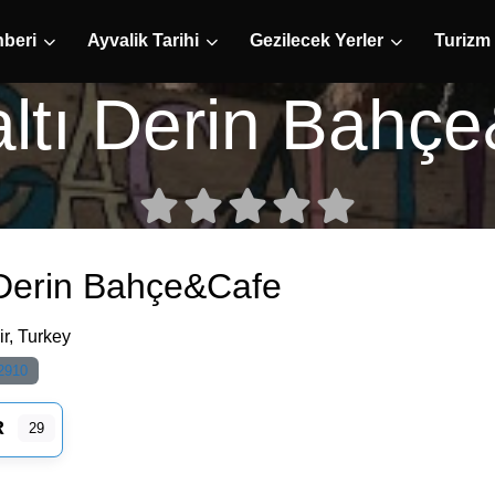
hberi
Ayvalik Tarihi
Gezilecek Yerler
Turizm
ltı Derin Bahç
 Derin Bahçe&Cafe
ir
,
Turkey
2910
R
29