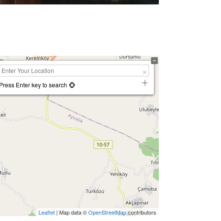
Press Enter key to search
Leaflet
| Map data ©
OpenStreetMap
contributors