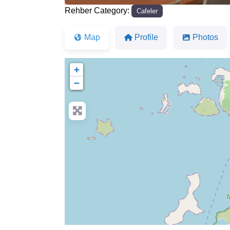
Rehber Category:
Cafeler
Map
Profile
Photos
+
−