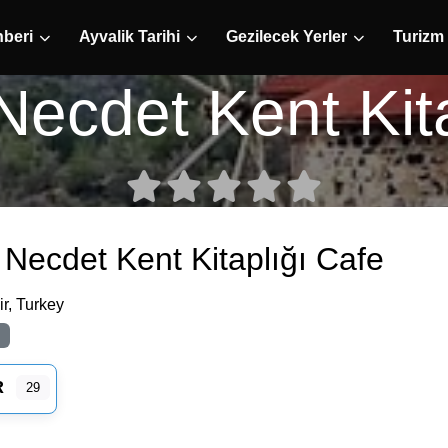
hberi
Ayvalik Tarihi
Gezilecek Yerler
Turizm
Necdet Kent Kita
Necdet Kent Kitaplığı Cafe
ir
,
Turkey
R
29