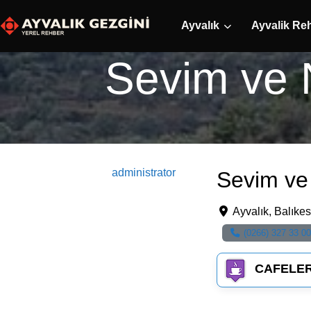
Ayvalık
Ayvalik Re
Sevim ve 
administrator
Sevim ve 
Ayvalık
,
Balıkes
(0266) 327 33 00
CAFELE