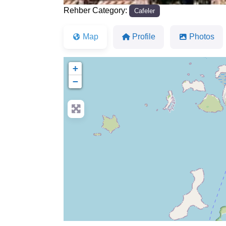
Rehber Category:
Cafeler
Map
Profile
Photos
+
−