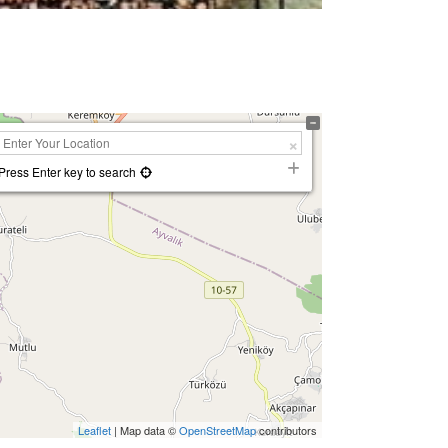
Press Enter key to search
Leaflet
| Map data ©
OpenStreetMap
contributors