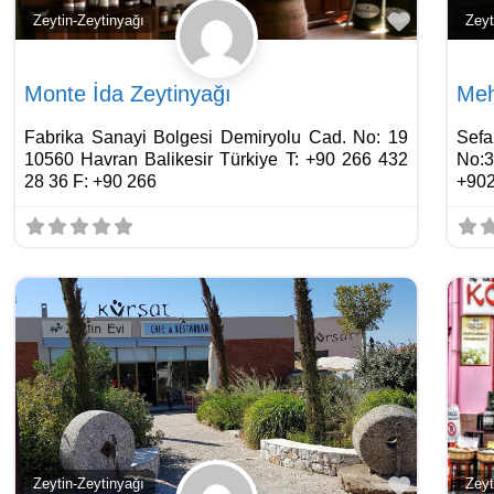
Favorite
Zeytin-Zeytinyağı
Zeyt
Monte İda Zeytinyağı
Meh
Fabrika Sanayi Bolgesi Demiryolu Cad. No: 19
Sefa
10560 Havran Balikesir Türkiye T: +90 266 432
No:
28 36 F: +90 266
+90
Favorite
Zeytin-Zeytinyağı
Zeyt