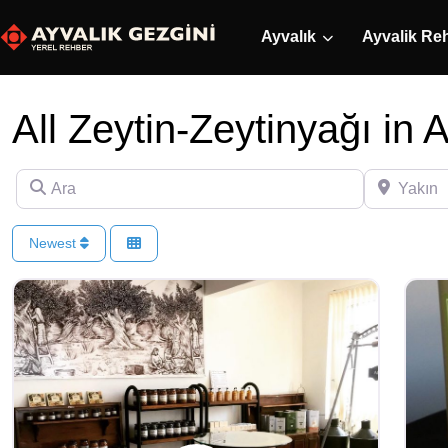
Ayvalık
Ayvalik Re
All Zeytin-Zeytinyağı in 
Ara
Yakın
Newest