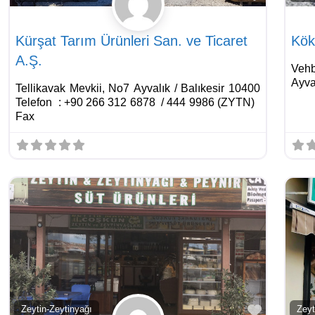
Kürşat Tarım Ürünleri San. ve Ticaret
Kök
A.Ş.
Veh
Ayva
Tellikavak Mevkii, No7 Ayvalık / Balıkesir 10400
Telefon : +90 266 312 6878 / 444 9986 (ZYTN)
Fax
Favorite
Zeytin-Zeytinyağı
Zeyt