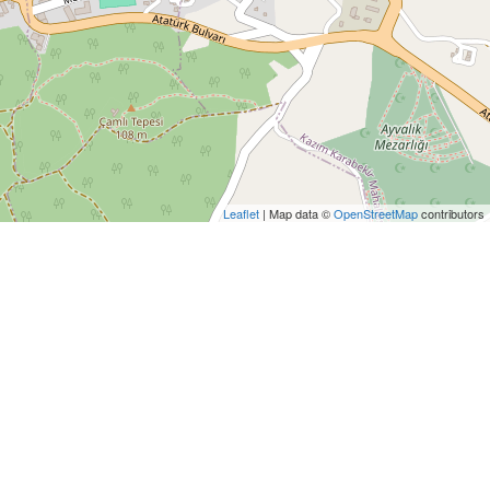
Leaflet
| Map data ©
OpenStreetMap
contributors