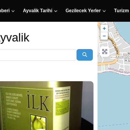
hberi
Ayvalik Tarihi
Gezilecek Yerler
Turizm
+
Ayvalik
−
Search