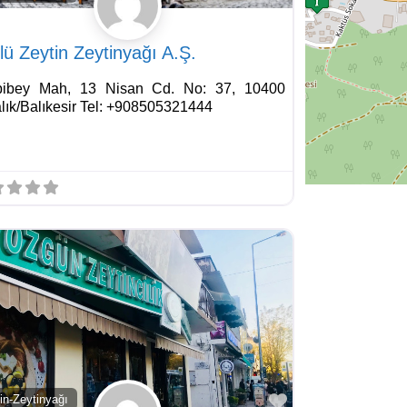
lü Zeytin Zeytinyağı A.Ş.
bibey Mah, 13 Nisan Cd. No: 37, 10400
lık/Balıkesir Tel: +908505321444
Favorite
in-Zeytinyağı