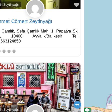
Favorite
in-Zeytinyağı
met Cömert Zeytinyağı
 Çamlık, Sefa Çamlık Mah, 1. Papatya Sk.
3, 10400 Ayvalık/Balıkesir Tel:
2663124850
Favorite
in-Zeytinyağı